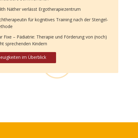
dith Näther verlässt Ergotherapiezentrum
chtherapeutin für kognitives Training nach der Stengel-
thode
ur Fixe – Pädiatrie: Therapie und Förderung von (noch)
cht sprechenden Kindern
euigkeiten im Überblick