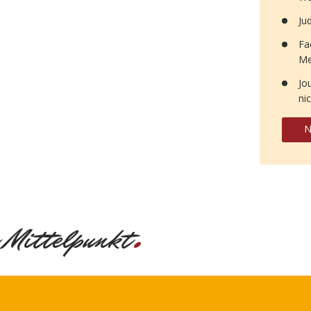
Ju
Fa
Me
Jo
ni
N
.
 Mittelpunkt