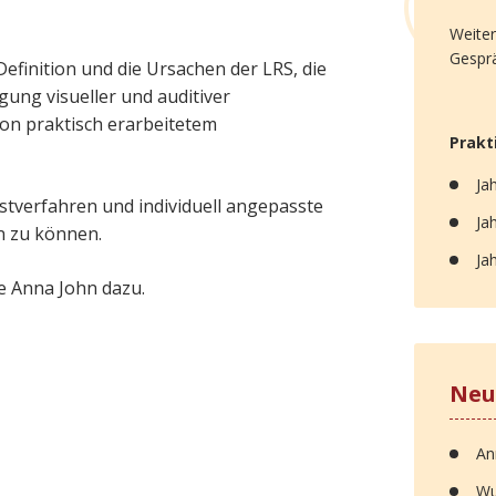
Weiter
Gespr
efinition und die Ursachen der LRS, die
ung visueller und auditiver
n praktisch erarbeitetem
Prakt
Ja
estverfahren und individuell angepasste
Ja
n zu können.
Ja
e Anna John dazu.
Neu
An
Wu