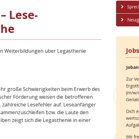
Sprec
– Lese-
Neuig
che
Job
en Weiterbildungen über Legasthenie
Joba
Zur Ve
Ergot
ehr große Schwierigkeiten beim Erwerb des
(m/w/d
ischer Förderung weisen die betroffenen
Geriat
. zahlreiche Lesefehler auf. Leseanfänger
Dich e
sammenzuschleifen bzw. die Laute den
werts
ben zeigt sich die Legasthenie in einer
Aufga
Wir fr