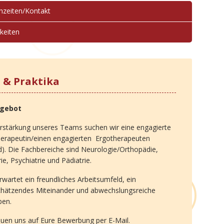
hzeiten/Kontakt
keiten
s & Praktika
ngebot
rstärkung unseres Teams suchen wir eine engagierte
herapeutin/einen engagierten Ergotherapeuten
). Die Fachbereiche sind Neurologie/Orthopädie,
rie, Psychiatrie und Pädiatrie.
rwartet ein freundliches Arbeitsumfeld, ein
chätzendes Miteinander und abwechslungsreiche
ben.
euen uns auf Eure Bewerbung per E-Mail.