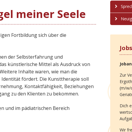
Sprec
gel meiner Seele
Neuig
igen Fortbildung sich über die
Job
men der Selbsterfahrung und
s künstlerische Mittel als Ausdruck von
Joba
Weitere Inhalte waren, wie man die
Zur Ve
Identität fördert. Die Kunsttherapie soll
Ergot
ahrnehmung, Kontaktfähigkeit, Beziehungen
(m/w/d
ugang zu den Klienten zu bekommen.
Geriat
Dich e
en und im pädiatrischen Bereich
werts
Aufga
Wir fr