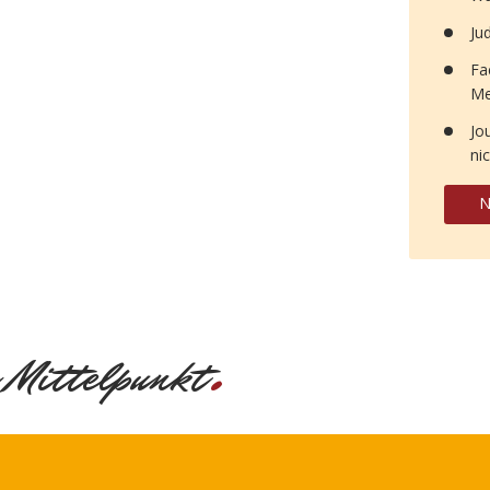
Ju
Fa
Me
Jo
ni
N
.
 Mittelpunkt