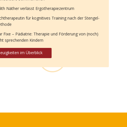
dith Näther verlässt Ergotherapiezentrum
chtherapeutin für kognitives Training nach der Stengel-
thode
ur Fixe – Pädiatrie: Therapie und Förderung von (noch)
cht sprechenden Kindern
euigkeiten im Überblick