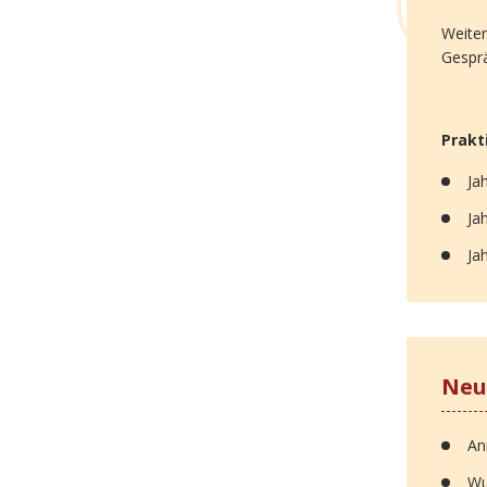
Weiter
Gespr
Prakt
Ja
Ja
Ja
Neu
An
Wu