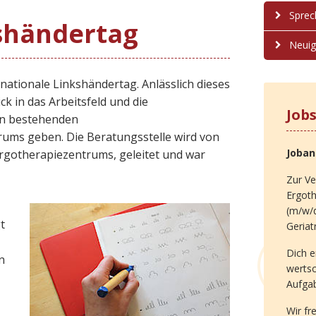
Sprec
kshändertag
Neuig
rnationale Linkshändertag. Anlässlich dieses
k in das Arbeitsfeld und die
Job
ren bestehenden
ums geben. Die Beratungsstelle wird von
Joba
Ergotherapiezentrums, geleitet und war
Zur Ve
Ergot
(m/w/d
t
Geriat
Dich e
n
werts
Aufga
Wir fr