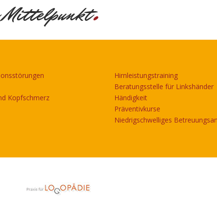
.
 Mittelpunkt
ionsstörungen
Hirnleistungstraining
Beratungsstelle für Linkshänder
nd Kopfschmerz
Händigkeit
Präventivkurse
Niedrigschwelliges Betreuungsa