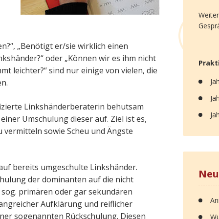
Weiter
Gespr
n?“, „Benötigt er/sie wirklich einen
nkshänder?“ oder „Können wir es ihm nicht
Prakt
t leichter?“ sind nur einige von vielen, die
Ja
n.
Ja
ifizierte Linkshänderberaterin behutsam
Ja
iner Umschulung dieser auf. Ziel ist es,
u vermitteln sowie Scheu und Ängste
 auf bereits umgeschulte Linkshänder.
Neu
chulung der dominanten auf die nicht
 sog. primären oder gar sekundären
An
greicher Aufklärung und reiflicher
einer sogenannten Rückschulung. Diesen
Wu