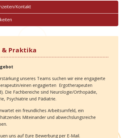
hzeiten/Kontakt
keiten
s & Praktika
ngebot
rstärkung unseres Teams suchen wir eine engagierte
herapeutin/einen engagierten Ergotherapeuten
). Die Fachbereiche sind Neurologie/Orthopädie,
rie, Psychiatrie und Pädiatrie.
rwartet ein freundliches Arbeitsumfeld, ein
chätzendes Miteinander und abwechslungsreiche
ben.
euen uns auf Eure Bewerbung per E-Mail.