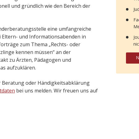
nell und gründlich wie den Bereich der
Ju
Fa
Me
änderberatungsstelle eine umfangreiche
ei Eltern- und Informationsabenden in
Jo
 Vorträge zum Thema „Rechts- oder
ni
tzlinge kennen müssen“ an der
N
takt zu Ärzten, Pädagogen und
as aufzuklären.
er Beratung oder Händigkeitsabklärung
tdaten
bei uns melden. Wir freuen uns auf