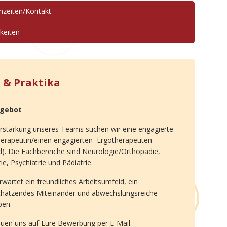
hzeiten/Kontakt
keiten
s & Praktika
ngebot
rstärkung unseres Teams suchen wir eine engagierte
herapeutin/einen engagierten Ergotherapeuten
). Die Fachbereiche sind Neurologie/Orthopädie,
rie, Psychiatrie und Pädiatrie.
rwartet ein freundliches Arbeitsumfeld, ein
chätzendes Miteinander und abwechslungsreiche
ben.
euen uns auf Eure Bewerbung per E-Mail.