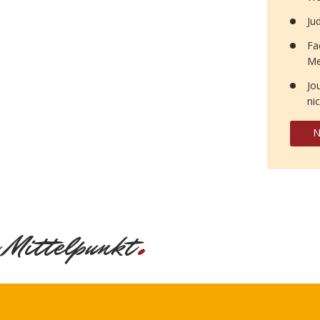
Ju
Fa
Me
Jo
ni
N
.
 Mittelpunkt