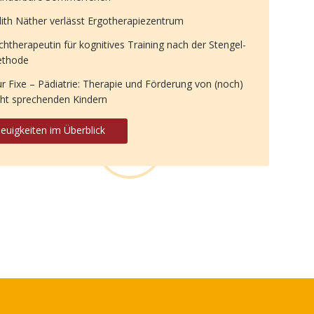
dith Näther verlässt Ergotherapiezentrum
chtherapeutin für kognitives Training nach der Stengel-
thode
ur Fixe – Pädiatrie: Therapie und Förderung von (noch)
cht sprechenden Kindern
euigkeiten im Überblick