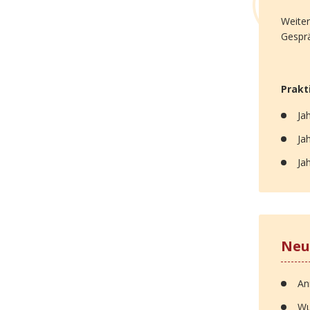
Weiter
Gespr
Prakt
Ja
Ja
Ja
Neu
An
Wu