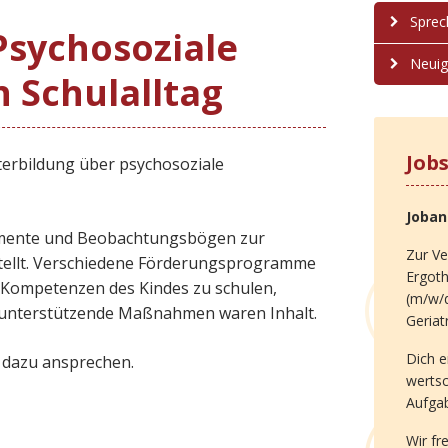
Sprec
 Psychosoziale
Neuig
 Schulalltag
Job
erbildung über psychosoziale
Joba
rumente und Beobachtungsbögen zur
Zur Ve
stellt. Verschiedene Förderungsprogramme
Ergot
en Kompetenzen des Kindes zu schulen,
(m/w/d
 unterstützende Maßnahmen waren Inhalt.
Geriat
Dich e
n dazu ansprechen.
werts
Aufga
Wir fr