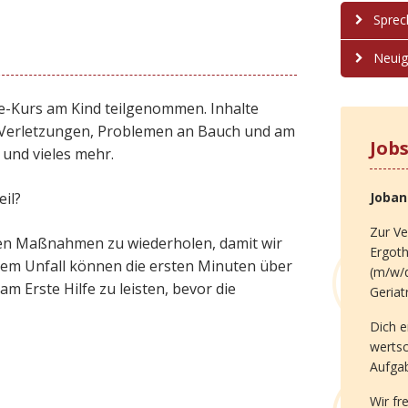
Sprec
Neuig
e-Kurs am Kind teilgenommen. Inhalte
Verletzungen, Problemen an Bauch und am
Job
und vieles mehr.
il?
Joba
Zur Ve
nden Maßnahmen zu wiederholen, damit wir
Ergot
inem Unfall können die ersten Minuten über
(m/w/d
m Erste Hilfe zu leisten, bevor die
Geriat
Dich e
werts
Aufga
Wir fr