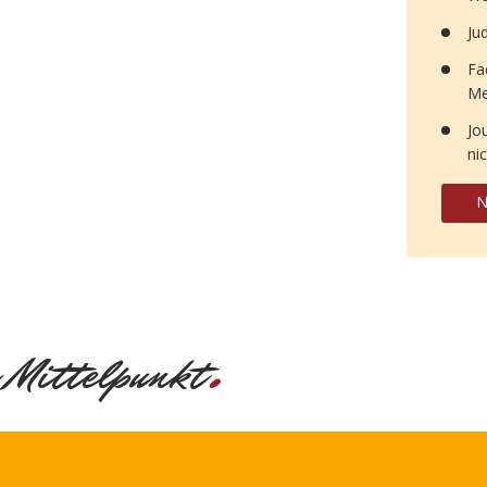
Ju
Fa
Me
Jo
ni
N
.
 Mittelpunkt