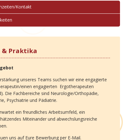
hzeiten/Kontakt
keiten
s & Praktika
ngebot
rstärkung unseres Teams suchen wir eine engagierte
herapeutin/einen engagierten Ergotherapeuten
). Die Fachbereiche sind Neurologie/Orthopädie,
rie, Psychiatrie und Pädiatrie.
rwartet ein freundliches Arbeitsumfeld, ein
chätzendes Miteinander und abwechslungsreiche
ben.
euen uns auf Eure Bewerbung per E-Mail.