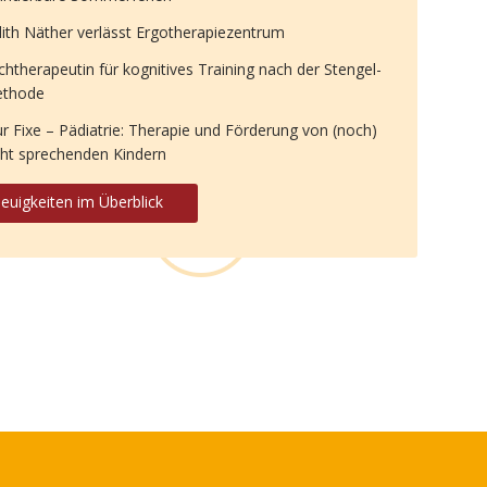
dith Näther verlässt Ergotherapiezentrum
chtherapeutin für kognitives Training nach der Stengel-
thode
ur Fixe – Pädiatrie: Therapie und Förderung von (noch)
cht sprechenden Kindern
euigkeiten im Überblick