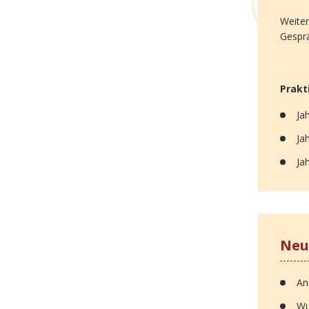
Weiter
Gespr
Prakt
Ja
Ja
Ja
Neu
An
Wu